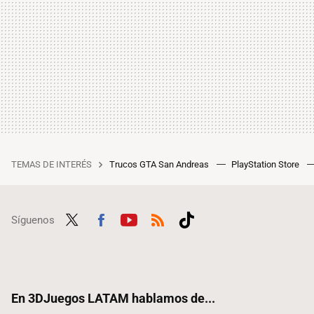
TEMAS DE INTERÉS
Trucos GTA San Andreas
PlayStation Store
Síguenos
Twit
Fac
Yout
RSS
Tikt
ter
ebo
ube
ok
ok
En 3DJuegos LATAM hablamos de...