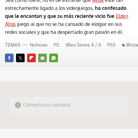
estrechamente ligado a los videojuegos,
ha confesado
que le encantan y que su más reciente vicio fue
Elden
Ring
, juego al que no se ha cansado de elogiar en sus
redes sociales y que ha despertado gran pasión en él.
TEMAS
Noticias
PC
Xbox Series X / S
PS5
Blizz
FACEBOOK
TWITTER
FLIPBOARD
E-
WHATSAPP
MAIL
Comentarios cerrados