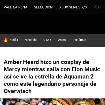
VALE LA PENA
SELECCIÓN
XBOX SERIES X/S
PLAYS
HOY SE HABLA DE
Netflix
Nintendo
GTA 6
Anime
Pokémon
Amber Heard hizo un cosplay de
Mercy mientras salía con Elon Musk:
así se ve la estrella de Aquaman 2
como este legendario personaje de
Overwtach