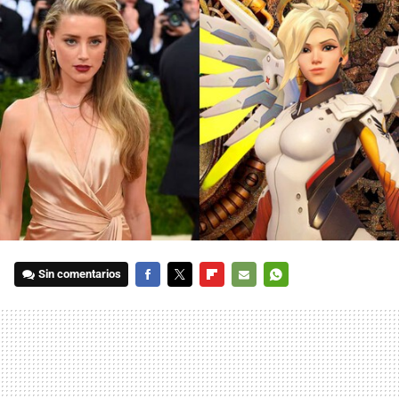
Sin comentarios
FACEBOOK
TWITTER
FLIPBOARD
E-
WHATSAPP
MAIL