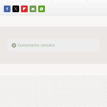
FACEBOOK
TWITTER
FLIPBOARD
E-
WHATSAPP
MAIL
Comentarios cerrados