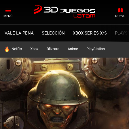
MENÚ
NUEVO
VALE LA PENA
SELECCIÓN
XBOX SERIES X/S
PLAYS
HOY SE HABLA DE
Netflix
Xbox
Blizzard
Anime
PlayStation