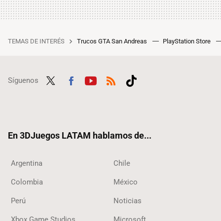
TEMAS DE INTERÉS
Trucos GTA San Andreas
PlayStation Store
Síguenos
Twit
Fac
Yout
RSS
Tikt
ter
ebo
ube
ok
ok
En 3DJuegos LATAM hablamos de...
Argentina
Chile
Colombia
México
Perú
Noticias
Xbox Game Studios
Microsoft