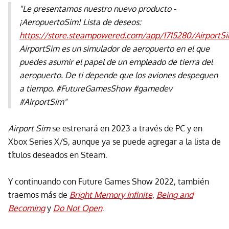
"Le presentamos nuestro nuevo producto -
¡AeropuertoSim! Lista de deseos:
https://store.steampowered.com/app/1715280/AirportS
AirportSim es un simulador de aeropuerto en el que
puedes asumir el papel de un empleado de tierra del
aeropuerto. De ti depende que los aviones despeguen
a tiempo. #FutureGamesShow #gamedev
#AirportSim"
Airport Sim
se estrenará en 2023 a través de PC y en
Xbox Series X/S, aunque ya se puede agregar a la lista de
títulos deseados en Steam.
Y continuando con Future Games Show 2022, también
traemos más de
Bright Memory Infinite
,
Being and
Becoming
y
Do Not Open
.