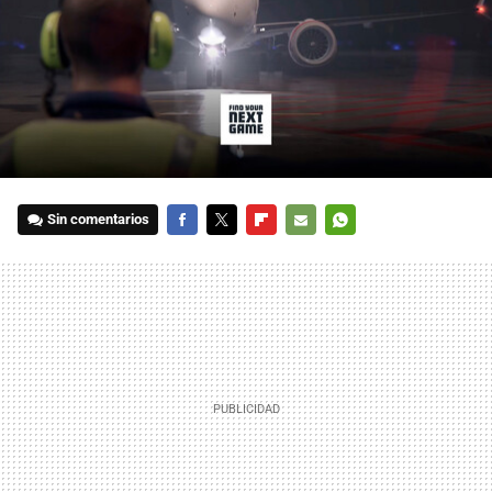
Sin comentarios
FACEBOOK
TWITTER
FLIPBOARD
E-
WHATSAPP
MAIL