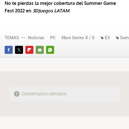
No te pierdas la mejor cobertura del Summer Game
Fest 2022 en
3DJuegos LATAM
.
TEMAS
Noticias
PC
Xbox Series X / S
E3
Sum
FACEBOOK
TWITTER
FLIPBOARD
E-
WHATSAPP
MAIL
Comentarios cerrados