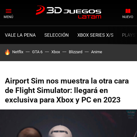
MENÚ
NUEVO
VALE LA PENA
SELECCIÓN
XBOX SERIES X/S
PLAYS
HOY SE HABLA DE
Netflix
GTA 6
Xbox
Blizzard
Anime
Airport Sim nos muestra la otra cara
de Flight Simulator: llegará en
exclusiva para Xbox y PC en 2023