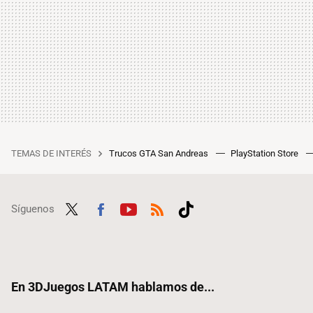
TEMAS DE INTERÉS
Trucos GTA San Andreas
PlayStation Store
Síguenos
Twit
Fac
Yout
RSS
Tikt
ter
ebo
ube
ok
ok
En 3DJuegos LATAM hablamos de...