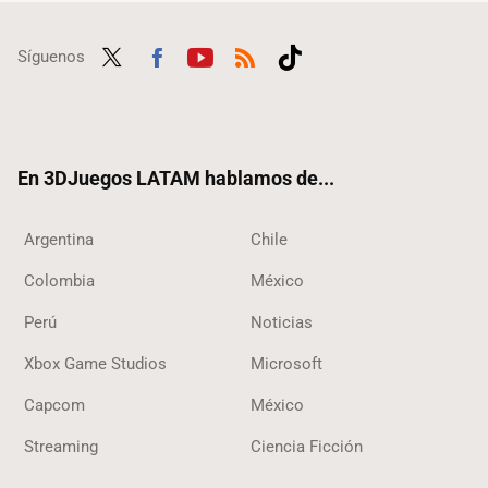
Síguenos
Twit
Fac
Yout
RSS
Tikt
ter
ebo
ube
ok
ok
En 3DJuegos LATAM hablamos de...
Argentina
Chile
Colombia
México
Perú
Noticias
Xbox Game Studios
Microsoft
Capcom
México
Streaming
Ciencia Ficción