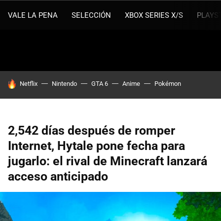
VALE LA PENA
SELECCIÓN
XBOX SERIES X/S
PLAYS
HOY SE HABLA DE
Netflix
Nintendo
GTA 6
Anime
Pokémon
2,542 días después de romper
Internet, Hytale pone fecha para
jugarlo: el rival de Minecraft lanzará
acceso anticipado