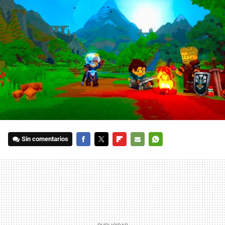
Sin comentarios
FACEBOOK
TWITTER
FLIPBOARD
E-
WHATSAPP
MAIL