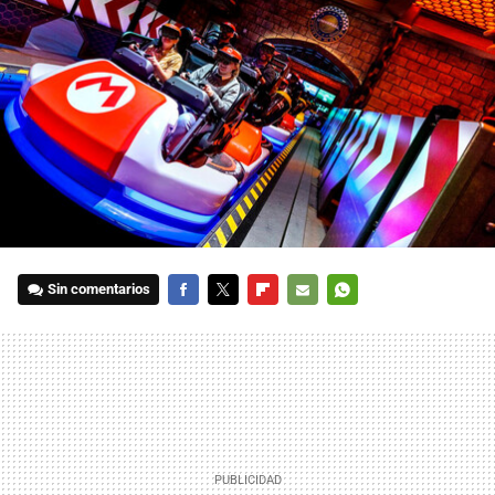
Sin comentarios
FACEBOOK
TWITTER
FLIPBOARD
E-
WHATSAPP
MAIL