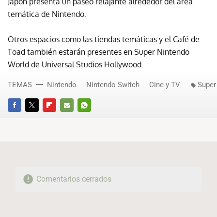
Japón presenta un paseo relajante alrededor del área
temática de Nintendo.
Otros espacios como las tiendas temáticas y el Café de
Toad también estarán presentes en Super Nintendo
World de Universal Studios Hollywood.
TEMAS
Nintendo
Nintendo Switch
Cine y TV
Super
FACEBOOK
TWITTER
FLIPBOARD
E-
WHATSAPP
MAIL
Comentarios cerrados