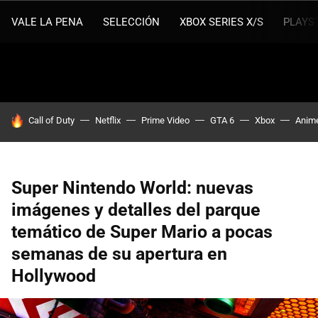
VALE LA PENA
SELECCIÓN
XBOX SERIES X/S
PLAYS
HOY SE HABLA DE
Call of Duty
Netflix
Prime Video
GTA 6
Xbox
Anim
Super Nintendo World: nuevas
imágenes y detalles del parque
temático de Super Mario a pocas
semanas de su apertura en
Hollywood