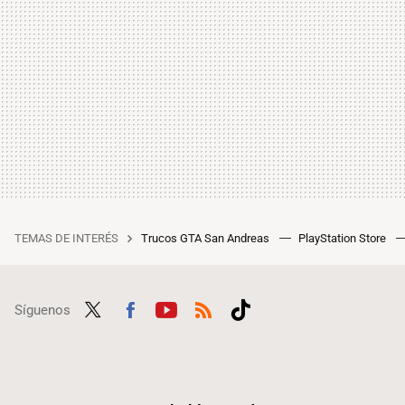
TEMAS DE INTERÉS
Trucos GTA San Andreas
PlayStation Store
Síguenos
Twit
Fac
Yout
RSS
Tikt
ter
ebo
ube
ok
ok