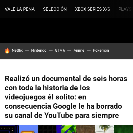
VALE LA PENA
SELECCIÓN
XBOX SERIES X/S
PLAYS
HOY SE HABLA DE
Netflix
Nintendo
GTA 6
Anime
Pokémon
Realizó un documental de seis horas
con toda la historia de los
videojuegos él solito: en
consecuencia Google le ha borrado
su canal de YouTube para siempre