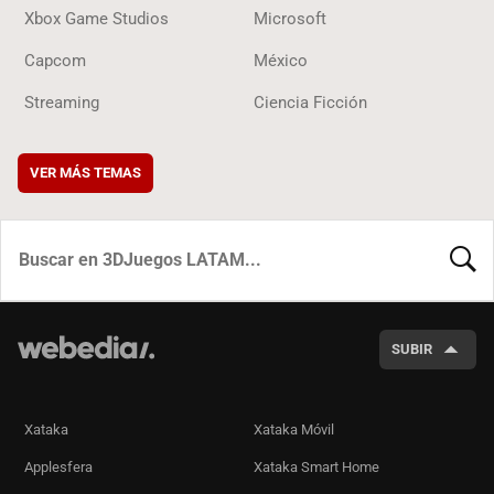
Xbox Game Studios
Microsoft
Capcom
México
Streaming
Ciencia Ficción
VER MÁS TEMAS
BUSCA
SUBIR
Xataka
Xataka Móvil
Applesfera
Xataka Smart Home