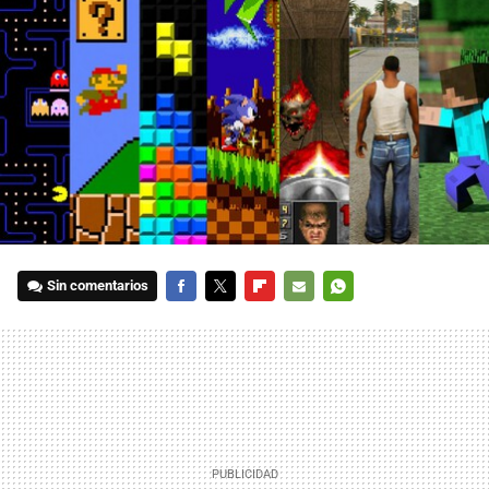
Sin comentarios
FACEBOOK
TWITTER
FLIPBOARD
E-
WHATSAPP
MAIL