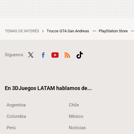
TEMAS DE INTERÉS
Trucos GTA San Andreas
PlayStation Store
Síguenos
Twit
Fac
Yout
RSS
Tikt
ter
ebo
ube
ok
ok
En 3DJuegos LATAM hablamos de...
Argentina
Chile
Colombia
México
Perú
Noticias