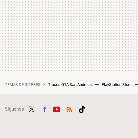
TEMAS DE INTERÉS
Trucos GTA San Andreas
PlayStation Store
Síguenos
Twit
Fac
Yout
RSS
Tikt
ter
ebo
ube
ok
ok