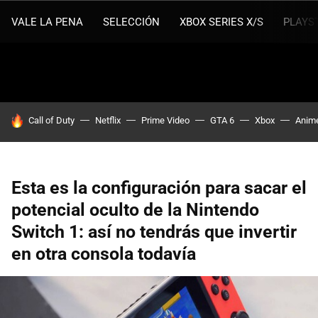
VALE LA PENA
SELECCIÓN
XBOX SERIES X/S
PLAYS
HOY SE HABLA DE
Call of Duty
Netflix
Prime Video
GTA 6
Xbox
Anim
Esta es la configuración para sacar el
potencial oculto de la Nintendo
Switch 1: así no tendrás que invertir
en otra consola todavía