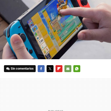
Sin comentarios
FACEBOOK
TWITTER
FLIPBOARD
E-
WHATSAPP
MAIL