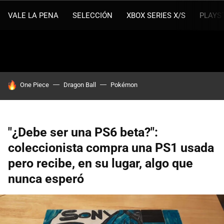
VALE LA PENA
SELECCIÓN
XBOX SERIES X/S
PLAYS
HOY SE HABLA DE
One Piece
Dragon Ball
Pokémon
"¿Debe ser una PS6 beta?":
coleccionista compra una PS1 usada
pero recibe, en su lugar, algo que
nunca esperó