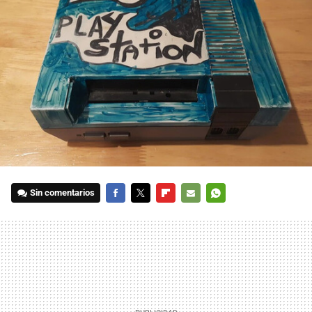
Sin comentarios
FACEBOOK
TWITTER
FLIPBOARD
E-
WHATSAPP
MAIL