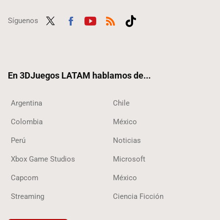
Síguenos
Twit
Fac
Yout
RSS
Tikt
ter
ebo
ube
ok
ok
En 3DJuegos LATAM hablamos de...
Argentina
Chile
Colombia
México
Perú
Noticias
Xbox Game Studios
Microsoft
Capcom
México
Streaming
Ciencia Ficción