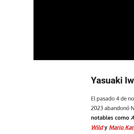
Yasuaki Iw
El pasado 4 de no
2023 abandonó N
notables como
A
Wild
y
Mario Kar