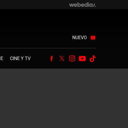
NUEVO
ME
CINE Y TV
Facebook
Twitter
Instagram
Youtube
Tiktok