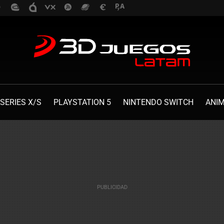
SERIES X/S
PLAYSTATION 5
NINTENDO SWITCH
ANI