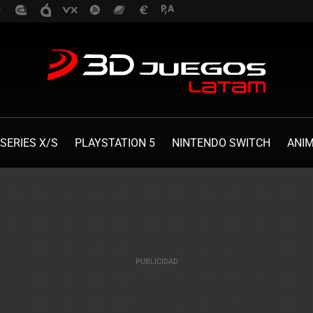
SERIES X/S
PLAYSTATION 5
NINTENDO SWITCH
ANI