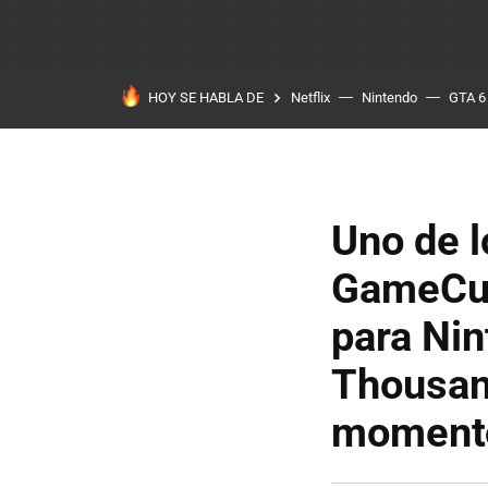
HOY SE HABLA DE
Netflix
Nintendo
GTA 6
Uno de l
GameCub
para Nin
Thousan
moment