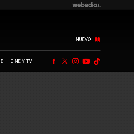
NUEVO
ME
CINE Y TV
Facebook
Twitter
Instagram
Youtube
Tiktok