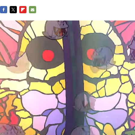
FACEBOOK
TWITTER
FLIPBOARD
E-
MAIL