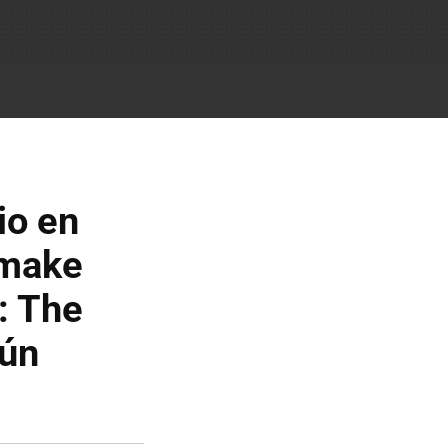
io en
emake
: The
gún