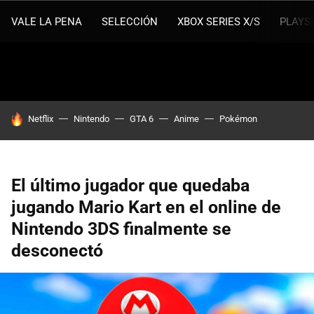
VALE LA PENA
SELECCIÓN
XBOX SERIES X/S
PLAYS
HOY SE HABLA DE
Netflix
Nintendo
GTA 6
Anime
Pokémon
El último jugador que quedaba
jugando Mario Kart en el online de
Nintendo 3DS finalmente se
desconectó