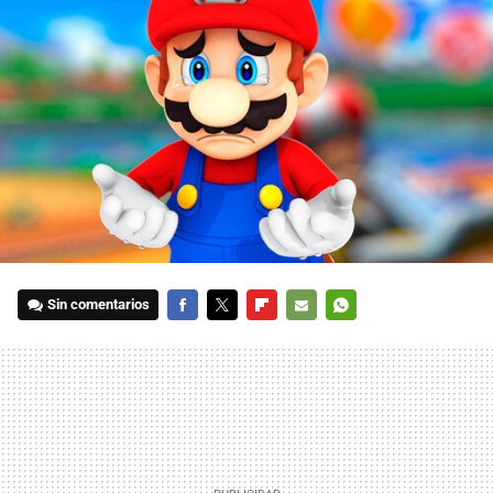
Sin comentarios
FACEBOOK
TWITTER
FLIPBOARD
E-
WHATSAPP
MAIL