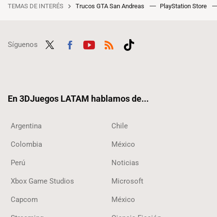
TEMAS DE INTERÉS
Trucos GTA San Andreas
PlayStation Store
Síguenos
Twit
Fac
Yout
RSS
Tikt
ter
ebo
ube
ok
ok
En 3DJuegos LATAM hablamos de...
Argentina
Chile
Colombia
México
Perú
Noticias
Xbox Game Studios
Microsoft
Capcom
México