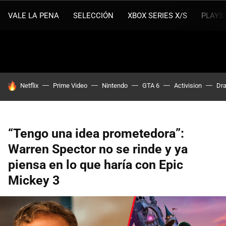
VALE LA PENA
SELECCIÓN
XBOX SERIES X/S
PLAYS
HOY SE HABLA DE
Netflix
Prime Video
Nintendo
GTA 6
Activision
Dra
“Tengo una idea prometedora”:
Warren Spector no se rinde y ya
piensa en lo que haría con Epic
Mickey 3