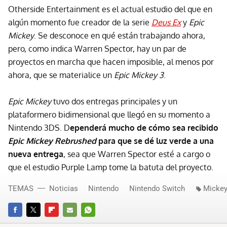
Otherside Entertainment es el actual estudio del que en
algún momento fue creador de la serie
Deus Ex
y
Epic
Mickey
. Se desconoce en qué están trabajando ahora,
pero, como indica Warren Spector, hay un par de
proyectos en marcha que hacen imposible, al menos por
ahora, que se materialice un
Epic Mickey 3
.
Epic Mickey
tuvo dos entregas principales y un
plataformero bidimensional que llegó en su momento a
Nintendo 3DS. D
ependerá mucho de cómo sea recibido
Epic Mickey Rebrushed
para que se dé luz verde a una
nueva entrega
, sea que Warren Spector esté a cargo o
que el estudio Purple Lamp tome la batuta del proyecto.
TEMAS
Noticias
Nintendo
Nintendo Switch
Micke
FACEBOOK
TWITTER
FLIPBOARD
E-
WHATSAPP