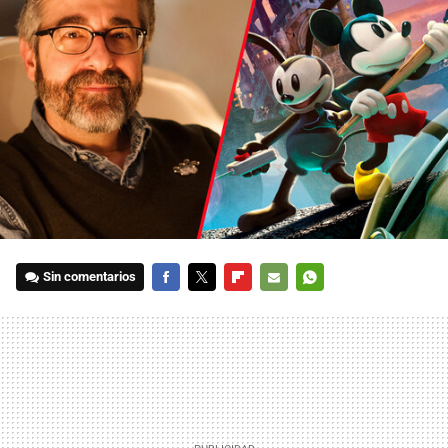
Sin comentarios
FACEBOOK
TWITTER
FLIPBOARD
E-
WHATSAPP
MAIL