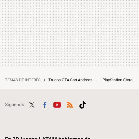
TEMAS DE INTERÉS
Trucos GTA San Andreas
PlayStation Store
Síguenos
Twit
Fac
Yout
RSS
Tikt
ter
ebo
ube
ok
ok