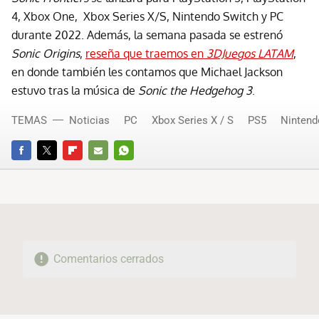
4, Xbox One, Xbox Series X/S, Nintendo Switch y PC
durante 2022. Además, la semana pasada se estrenó
Sonic Origins
,
reseña que traemos en
3DJuegos LATAM
,
en donde también les contamos que Michael Jackson
estuvo tras la música de
Sonic the Hedgehog 3
.
TEMAS
Noticias
PC
Xbox Series X / S
PS5
Nintend
FACEBOOK
TWITTER
FLIPBOARD
E-
WHATSAPP
MAIL
Comentarios cerrados