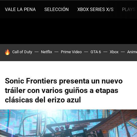
VALE LA PENA
SELECCIÓN
XBOX SERIES X/S
PLAYS
HOY SE HABLA DE
Call of Duty
Netflix
Prime Video
GTA 6
Xbox
Anim
Sonic Frontiers presenta un nuevo
tráiler con varios guiños a etapas
clásicas del erizo azul