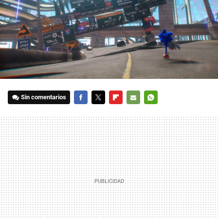
Sin comentarios
FACEBOOK
TWITTER
FLIPBOARD
E-
WHATSAPP
MAIL