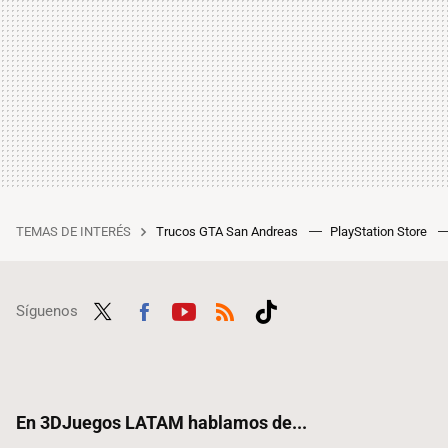
TEMAS DE INTERÉS
Trucos GTA San Andreas
PlayStation Store
Síguenos
Twit
Fac
Yout
RSS
Tikt
ter
ebo
ube
ok
ok
En 3DJuegos LATAM hablamos de...