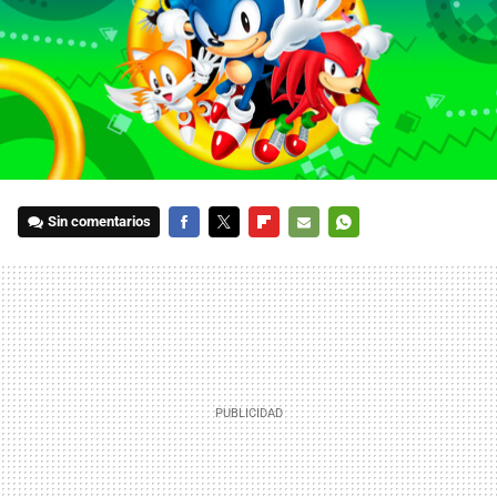
Sin comentarios
FACEBOOK
TWITTER
FLIPBOARD
E-
WHATSAPP
MAIL