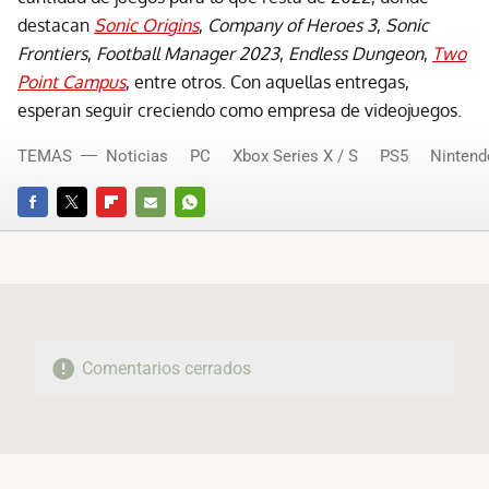
destacan
Sonic Origins
,
Company of Heroes 3
,
Sonic
Frontiers
,
Football Manager 2023
,
Endless Dungeon
,
Two
Point Campus
, entre otros. Con aquellas entregas,
esperan seguir creciendo como empresa de videojuegos.
TEMAS
Noticias
PC
Xbox Series X / S
PS5
Nintend
FACEBOOK
TWITTER
FLIPBOARD
E-
WHATSAPP
MAIL
Comentarios cerrados