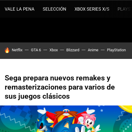
VALE LA PENA
SELECCIÓN
XBOX SERIES X/S
PLAYS
HOY SE HABLA DE
Netflix
GTA 6
Xbox
Blizzard
Anime
PlayStation
Sega prepara nuevos remakes y
remasterizaciones para varios de
sus juegos clásicos