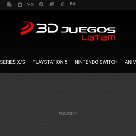
SERIES X/S
PLAYSTATION 5
NINTENDO SWITCH
ANI