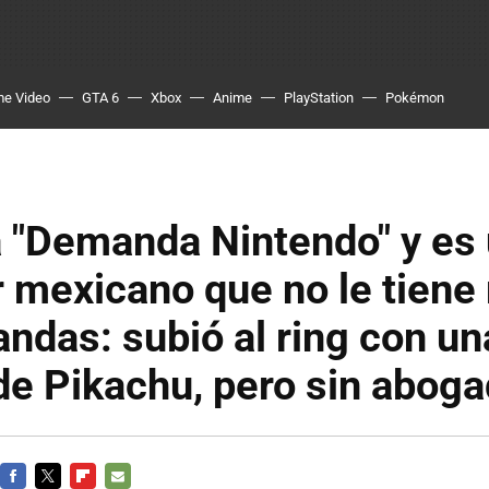
me Video
GTA 6
Xbox
Anime
PlayStation
Pokémon
a "Demanda Nintendo" y es
 mexicano que no le tiene
ndas: subió al ring con un
de Pikachu, pero sin abog