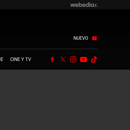
NUEVO
ME
CINE Y TV
Facebook
Twitter
Instagram
Youtube
Tiktok