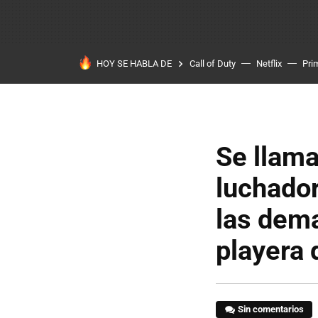
HOY SE HABLA DE
Call of Duty
Netflix
Pri
Se llam
luchador
las dema
playera 
Sin comentarios