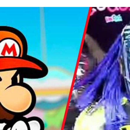
FACEBOOK
TWITTER
FLIPBOARD
E-
MAIL