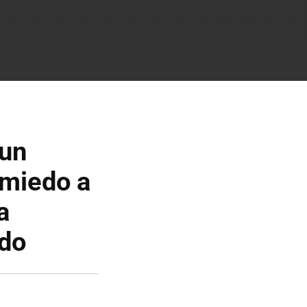
 un
 miedo a
a
ado