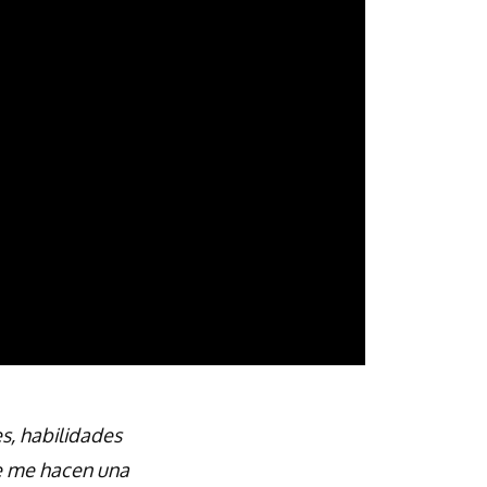
s, habilidades
ue me hacen una