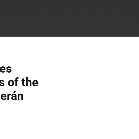
nes
s of the
serán