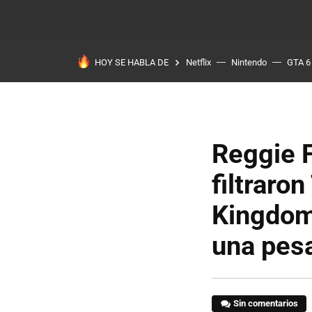
HOY SE HABLA DE
Netflix
Nintendo
GTA 6
Reggie 
filtraro
Kingdom
una pesa
Sin comentarios