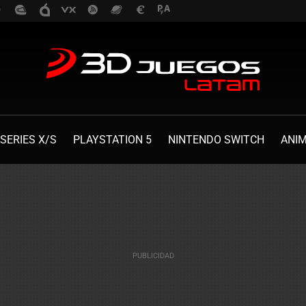
SERIES X/S
PLAYSTATION 5
NINTENDO SWITCH
ANI