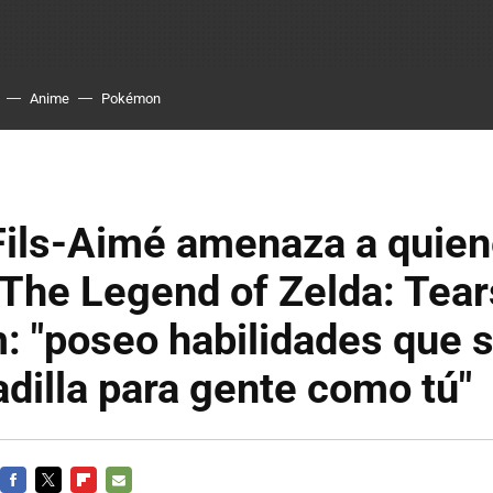
Anime
Pokémon
Fils-Aimé amenaza a quie
n The Legend of Zelda: Tear
: "poseo habilidades que 
dilla para gente como tú"