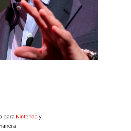
co para
Nintendo
y
 manera