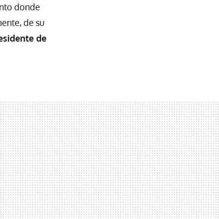
punto donde
mente, de su
esidente de