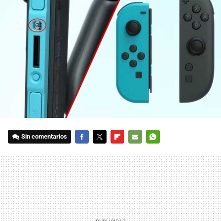
Sin comentarios
FACEBOOK
TWITTER
FLIPBOARD
E-
WHATSAPP
MAIL