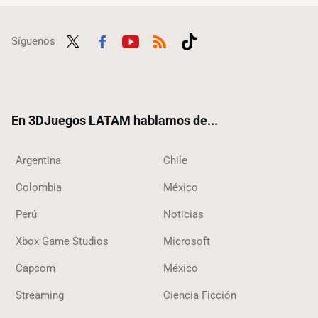
Síguenos
Twit
Fac
Yout
RSS
Tikt
ter
ebo
ube
ok
ok
En 3DJuegos LATAM hablamos de...
Argentina
Chile
Colombia
México
Perú
Noticias
Xbox Game Studios
Microsoft
Capcom
México
Streaming
Ciencia Ficción