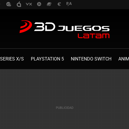
SERIES X/S
PLAYSTATION 5
NINTENDO SWITCH
ANI