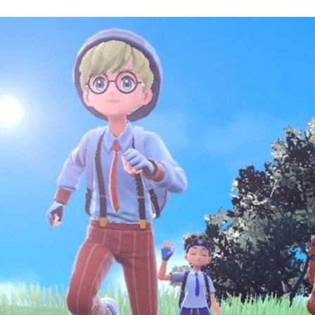
FACEBOOK
TWITTER
FLIPBOARD
E-
MAIL