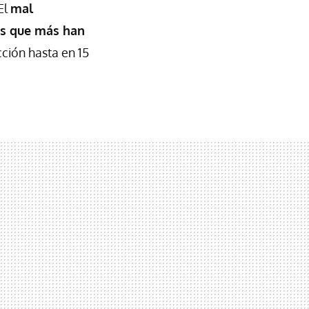
 El
mal
los que más han
cción hasta en 15