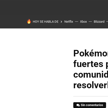
HOY SE HABLA DE
Netflix
Xbox
Blizzard
Pokémon
fuertes 
comunida
resolver
Sin comentarios