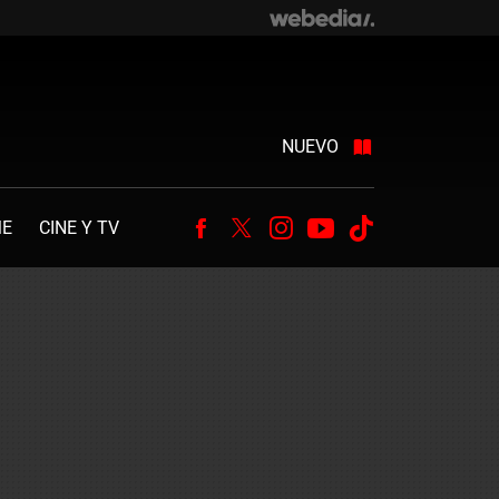
NUEVO
ME
CINE Y TV
Facebook
Twitter
Instagram
Youtube
Tiktok