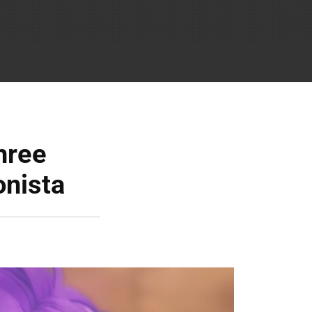
hree
onista