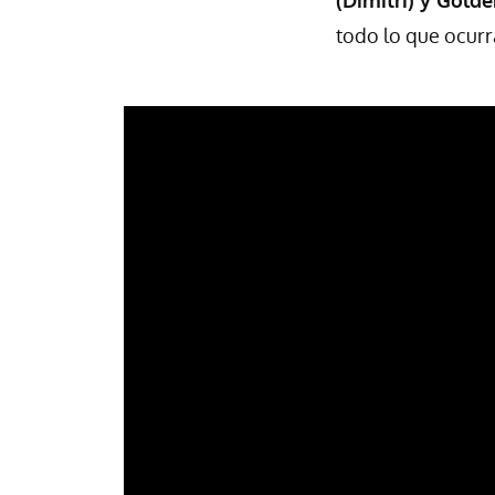
(Dimitri) y Golde
todo lo que ocurr