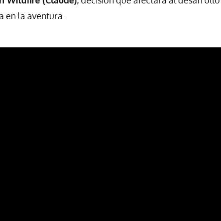
n Wildfire (Claude)
, decisión que afectará al desarrollo 
a en la aventura.