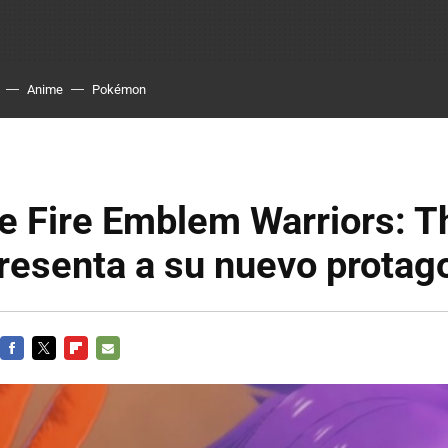
Anime
Pokémon
de Fire Emblem Warriors: T
resenta a su nuevo protag
FACEBOOK
TWITTER
FLIPBOARD
E-
MAIL