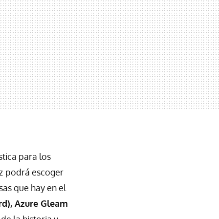
tica para los
z
podrá escoger
asas que hay en el
ard), Azure Gleam