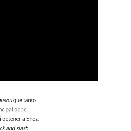
usou
que tanto
incipal debe
á detener a Shez.
ck and slash