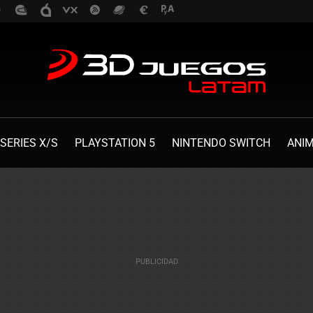
SERIES X/S
PLAYSTATION 5
NINTENDO SWITCH
ANI