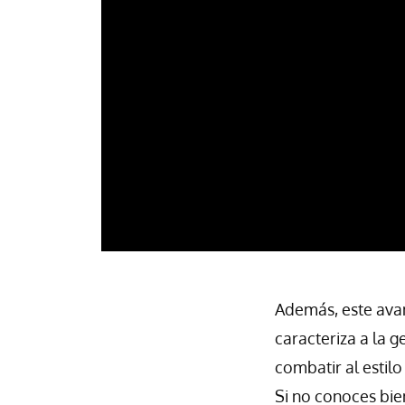
Además, este ava
caracteriza a la 
combatir al estil
Si no conoces bi