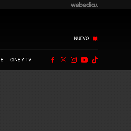
NUEVO
ME
CINE Y TV
Facebook
Twitter
Instagram
Youtube
Tiktok