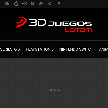
SERIES X/S
PLAYSTATION 5
NINTENDO SWITCH
ANI