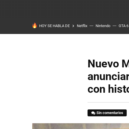
HOY SE HABLA DE
Netflix
Nintendo
GTA 6
Nuevo M
anunciar
con hist
Sin comentarios