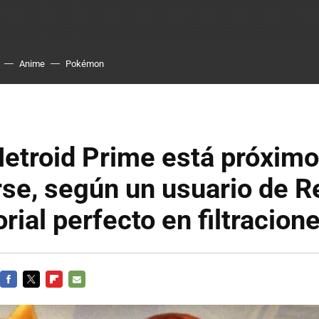
Anime
Pokémon
etroid Prime está próximo
se, según un usuario de R
orial perfecto en filtracion
FACEBOOK
TWITTER
FLIPBOARD
E-
MAIL