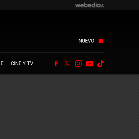
NUEVO
ME
CINE Y TV
Facebook
Twitter
Instagram
Youtube
Tiktok