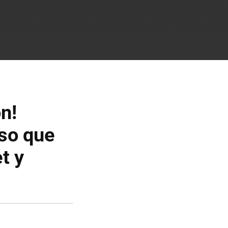
n!
oso que
t y