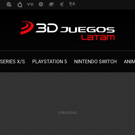
SERIES X/S
PLAYSTATION 5
NINTENDO SWITCH
ANI