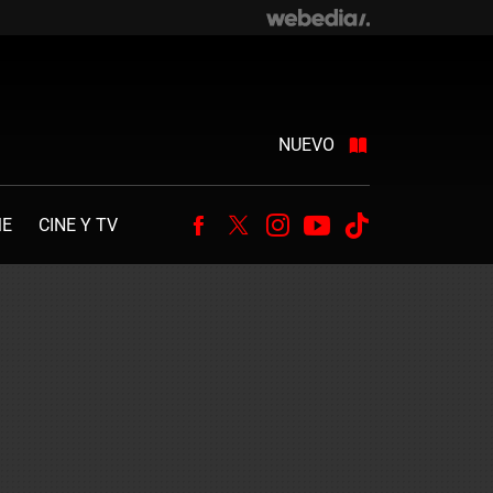
NUEVO
ME
CINE Y TV
Facebook
Twitter
Instagram
Youtube
Tiktok