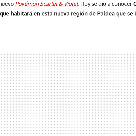
 nuevo
Pokémon Scarlet
& Violet
. Hoy se dio a conocer
G
e habitará en esta nueva región de Paldea que se i
a
.