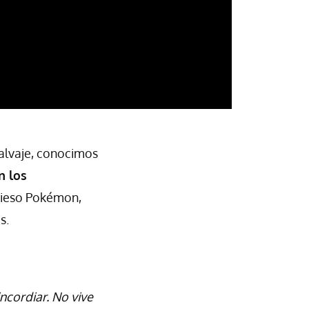
alvaje, conocimos
n los
avieso Pokémon,
s.
ncordiar. No vive