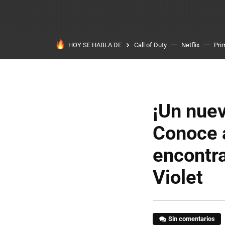
HOY SE HABLA DE
Call of Duty
Netflix
Pri
¡Un nue
Conoce a
encontr
Violet
Sin comentarios