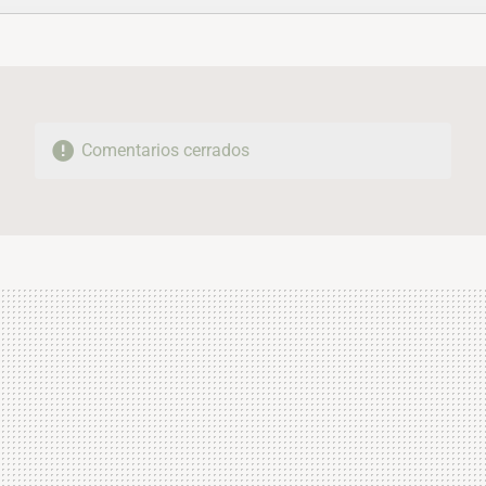
FACEBOOK
TWITTER
FLIPBOARD
E-
WHATSAPP
MAIL
Comentarios cerrados