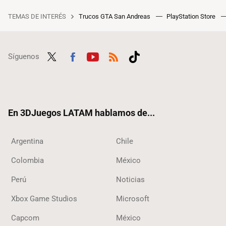
TEMAS DE INTERÉS
Trucos GTA San Andreas
PlayStation Store
Síguenos
Twit
Fac
Yout
RSS
Tikt
ter
ebo
ube
ok
ok
En 3DJuegos LATAM hablamos de...
Argentina
Chile
Colombia
México
Perú
Noticias
Xbox Game Studios
Microsoft
Capcom
México