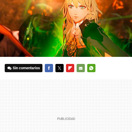
Sin comentarios
FACEBOOK
TWITTER
FLIPBOARD
E-
WHATSAPP
MAIL