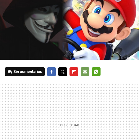
Sin comentarios
FACEBOOK
TWITTER
FLIPBOARD
E-
WHATSAPP
MAIL