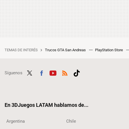
TEMAS DE INTERÉS
Trucos GTA San Andreas
PlayStation Store
Síguenos
Twit
Fac
Yout
RSS
Tikt
ter
ebo
ube
ok
ok
En 3DJuegos LATAM hablamos de...
Argentina
Chile