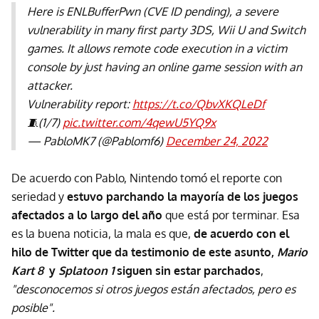
Here is ENLBufferPwn (CVE ID pending), a severe
vulnerability in many first party 3DS, Wii U and Switch
games. It allows remote code execution in a victim
console by just having an online game session with an
attacker.
Vulnerability report:
https://t.co/QbvXKQLeDf
🧵(1/7)
pic.twitter.com/4qewU5YQ9x
— PabloMK7 (@Pablomf6)
December 24, 2022
De acuerdo con Pablo, Nintendo tomó el reporte con
seriedad y
estuvo parchando la mayoría de los juegos
afectados a lo largo del año
que está por terminar. Esa
es la buena noticia, la mala es que,
de acuerdo con el
hilo de Twitter que da testimonio de este asunto,
Mario
Kart 8
y
Splatoon 1
siguen sin estar parchados
,
"desconocemos si otros juegos están afectados, pero es
posible".