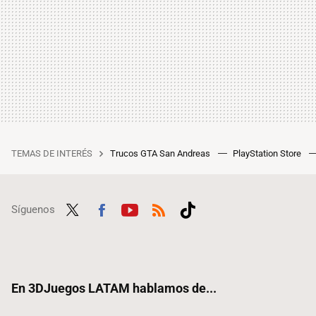
TEMAS DE INTERÉS
Trucos GTA San Andreas
PlayStation Store
Síguenos
Twit
Fac
Yout
RSS
Tikt
ter
ebo
ube
ok
ok
En 3DJuegos LATAM hablamos de...