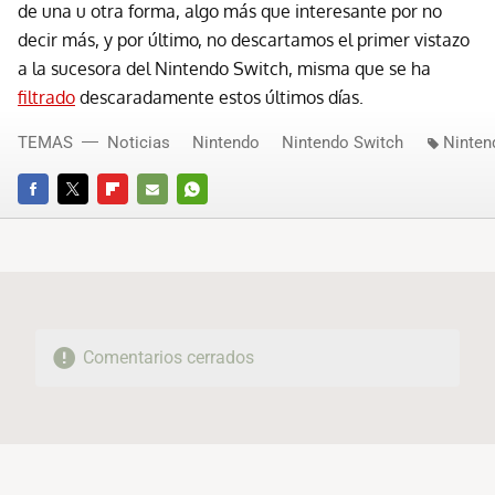
de una u otra forma, algo más que interesante por no
decir más, y por último, no descartamos el primer vistazo
a la sucesora del Nintendo Switch, misma que se ha
filtrado
descaradamente estos últimos días.
TEMAS
Noticias
Nintendo
Nintendo Switch
Ninten
FACEBOOK
TWITTER
FLIPBOARD
E-
WHATSAPP
MAIL
Comentarios cerrados