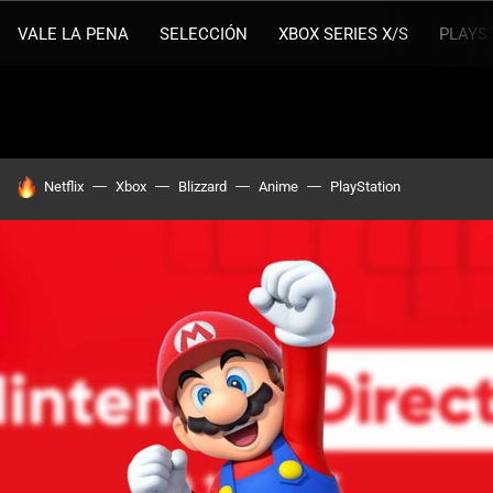
VALE LA PENA
SELECCIÓN
XBOX SERIES X/S
PLAYS
HOY SE HABLA DE
Netflix
Xbox
Blizzard
Anime
PlayStation