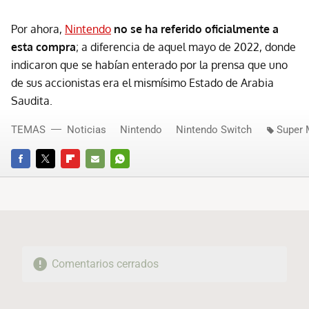
Por ahora,
Nintendo
no se ha referido oficialmente a
esta compra
; a diferencia de aquel mayo de 2022, donde
indicaron que se habían enterado por la prensa que uno
de sus accionistas era el mismísimo Estado de Arabia
Saudita.
TEMAS
Noticias
Nintendo
Nintendo Switch
Super 
FACEBOOK
TWITTER
FLIPBOARD
E-
WHATSAPP
MAIL
Comentarios cerrados