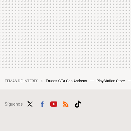
TEMAS DE INTERÉS
Trucos GTA San Andreas
PlayStation Store
Síguenos
Twit
Fac
Yout
RSS
Tikt
ter
ebo
ube
ok