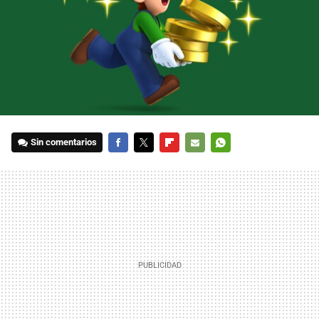
Sin comentarios
FACEBOOK
TWITTER
FLIPBOARD
E-
WHATSAPP
MAIL