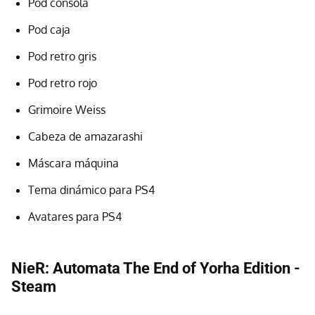
Pod consola
Pod caja
Pod retro gris
Pod retro rojo
Grimoire Weiss
Cabeza de amazarashi
Máscara máquina
Tema dinámico para PS4
Avatares para PS4
NieR: Automata The End of Yorha Edition -
Steam