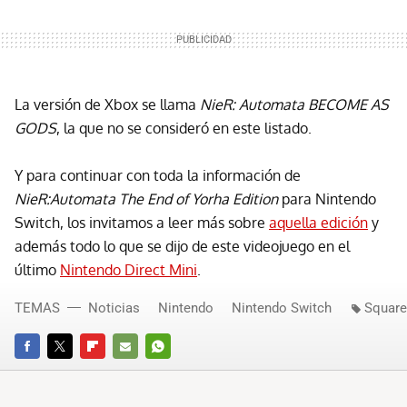
La versión de Xbox se llama
NieR: Automata BECOME AS
GODS
, la que no se consideró en este listado.
Y para continuar con toda la información de
NieR:Automata The End of Yorha Edition
para Nintendo
Switch, los invitamos a leer más sobre
aquella edición
y
además todo lo que se dijo de este videojuego en el
último
Nintendo Direct Mini
.
TEMAS
Noticias
Nintendo
Nintendo Switch
Square
FACEBOOK
TWITTER
FLIPBOARD
E-
WHATSAPP
MAIL