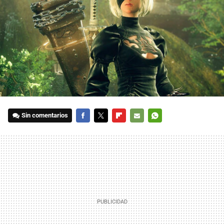
Sin comentarios
FACEBOOK
TWITTER
FLIPBOARD
E-
WHATSAPP
MAIL