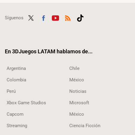
Síguenos
Twit
Fac
Yout
RSS
Tikt
ter
ebo
ube
ok
ok
En 3DJuegos LATAM hablamos de...
Argentina
Chile
Colombia
México
Perú
Noticias
Xbox Game Studios
Microsoft
Capcom
México
Streaming
Ciencia Ficción