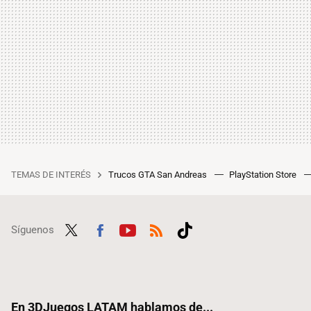
TEMAS DE INTERÉS
Trucos GTA San Andreas
PlayStation Store
Síguenos
Twit
Fac
Yout
RSS
Tikt
ter
ebo
ube
ok
ok
En 3DJuegos LATAM hablamos de...