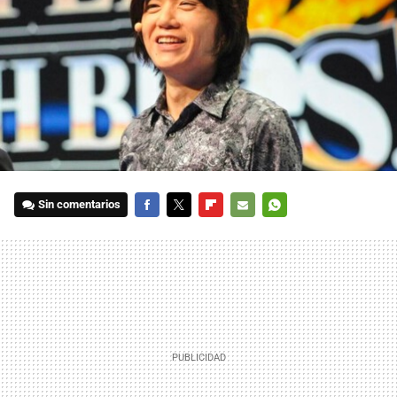
Sin comentarios
FACEBOOK
TWITTER
FLIPBOARD
E-
WHATSAPP
MAIL