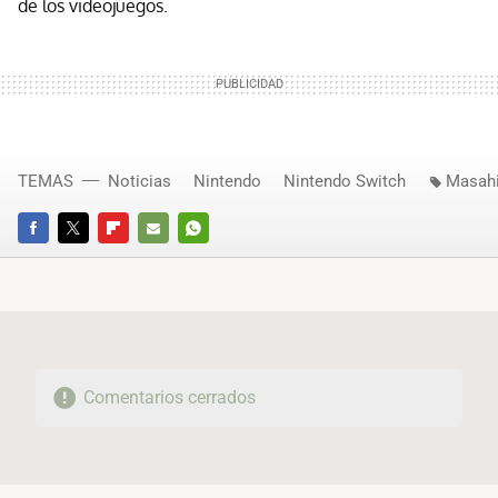
de los videojuegos.
TEMAS
Noticias
Nintendo
Nintendo Switch
Masahi
FACEBOOK
TWITTER
FLIPBOARD
E-
WHATSAPP
MAIL
Comentarios cerrados