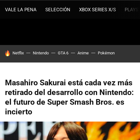
VALE LA PENA
SELECCIÓN
XBOX SERIES X/S
PLAYS
HOY SE HABLA DE
Netflix
Nintendo
GTA 6
Anime
Pokémon
Masahiro Sakurai está cada vez más
retirado del desarrollo con Nintendo:
el futuro de Super Smash Bros. es
incierto