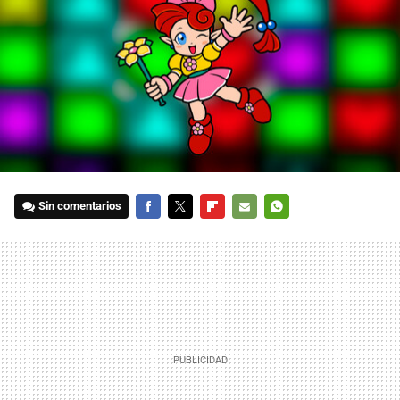
Sin comentarios
FACEBOOK
TWITTER
FLIPBOARD
E-
WHATSAPP
MAIL