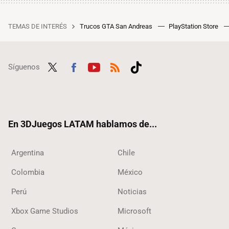
TEMAS DE INTERÉS
Trucos GTA San Andreas
PlayStation Store
Síguenos
Twit
Fac
Yout
RSS
Tikt
ter
ebo
ube
ok
ok
En 3DJuegos LATAM hablamos de...
Argentina
Chile
Colombia
México
Perú
Noticias
Xbox Game Studios
Microsoft