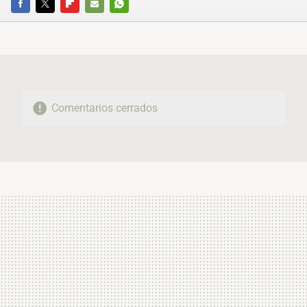
FACEBOOK
TWITTER
FLIPBOARD
E-
WHATSAPP
MAIL
Comentarios cerrados