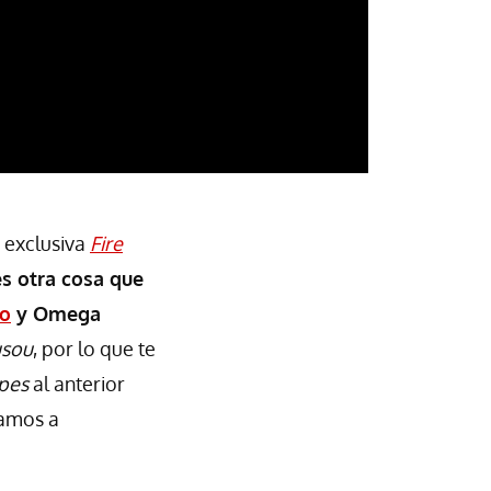
 exclusiva
Fire
s otra cosa que
o
y Omega
sou
,
por lo que te
pes
al anterior
Vamos a