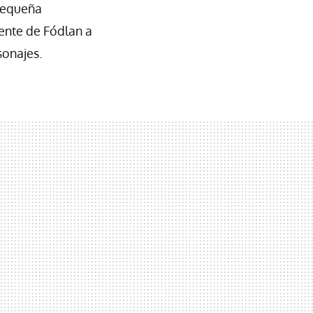
 pequeña
ente de Fódlan a
sonajes.