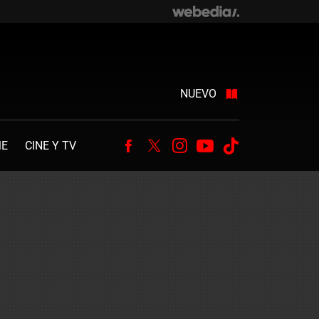
NUEVO
ME
CINE Y TV
Facebook
Twitter
Instagram
Youtube
Tiktok