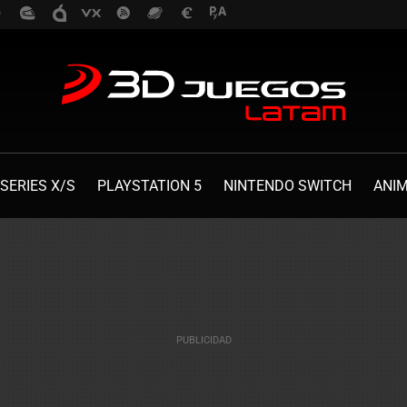
SERIES X/S
PLAYSTATION 5
NINTENDO SWITCH
ANI