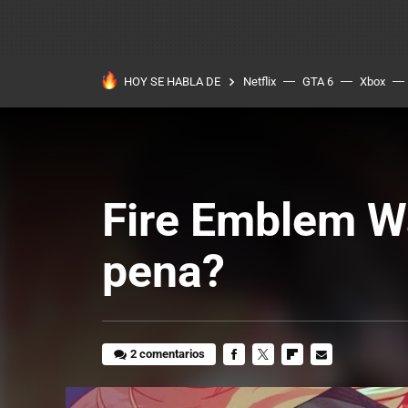
HOY SE HABLA DE
Netflix
GTA 6
Xbox
Fire Emblem Wa
pena?
2 comentarios
FACEBOOK
TWITTER
FLIPBOARD
E-
MAIL