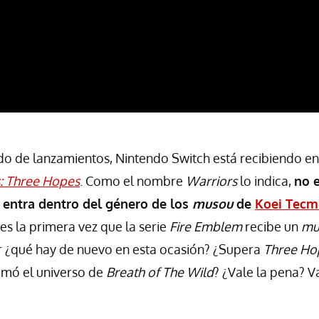
do de lanzamientos, Nintendo Switch está recibiendo en
: Three Hopes
. Como el nombre
Warriors
lo indica,
no e
entra dentro del género de los
musou
de
Koei Tecm
a es la primera vez que la serie
Fire Emblem
recibe un
mu
r ¿qué hay de nuevo en esta ocasión? ¿Supera
Three Ho
omó el universo de
Breath of The Wild
? ¿Vale la pena? 