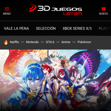
MENÚ
NUEVO
VALE LA PENA
SELECCIÓN
XBOX SERIES X/S
PLAYS
HOY SE HABLA DE
Netflix
Nintendo
GTA 6
Anime
Pokémon