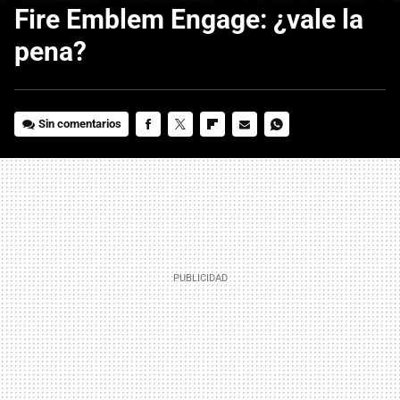
Fire Emblem Engage: ¿vale la
pena?
Sin comentarios
FACEBOOK
TWITTER
FLIPBOARD
E-
WHATSAPP
MAIL