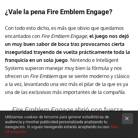
¿Vale la pena Fire Emblem Engage?
Con todo esto dicho, es más que obvio que quedamos
encantados con
Fire Emblem Engage
;
el juego nos dejó
un muy buen sabor de boca tras provocarnos cierta
inseguridad trayendo de vuelta prácticamente toda la
franquicia en un solo juego
. Nintendo e Intelligent
Systems supieron manejar muy bien la fórmula y nos
ofrecen un
Fire Emblem
que se siente moderno y clásico
a la vez, levantando una vez más el pilar de la que es ya
una de las exclusivas más importantes de la compañía.
Fire Emblem Engage
abrió con fuerza
un 2023 muy prometedor para
Utilizamos cookies de terceros para generar estadísticas de
audiencia y mostrar publicidad personalizada analizando tu
Nintendo
navegación. Si sigues navegando estarás aceptando su uso.
Más
información