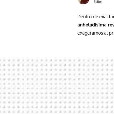
Editor
Dentro de exacta
anheladísima re
exageramos al pro