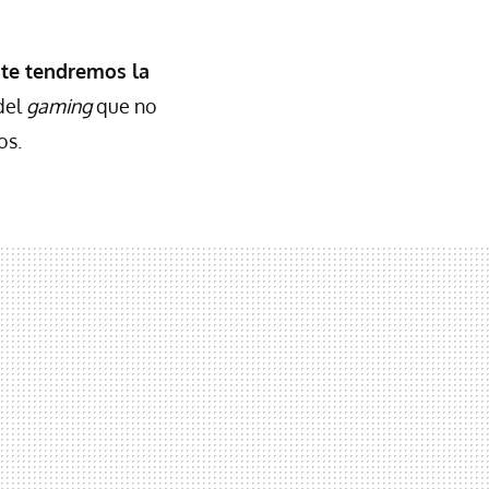
nte tendremos la
 del
gaming
que no
os.