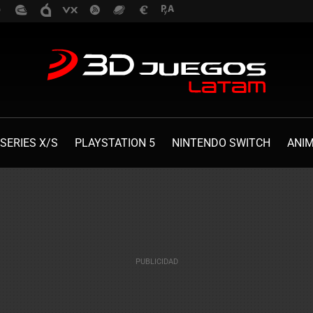
SERIES X/S
PLAYSTATION 5
NINTENDO SWITCH
ANI