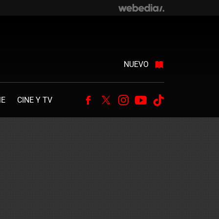
NUEVO
ME
CINE Y TV
Facebook
Twitter
Instagram
Youtube
Tiktok