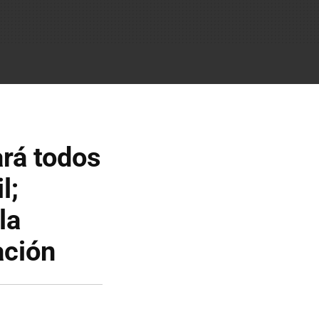
ará todos
l;
la
ación