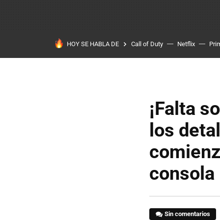
HOY SE HABLA DE
Call of Duty
Netflix
Pri
¡Falta s
los detal
comienza
consola
Sin comentarios