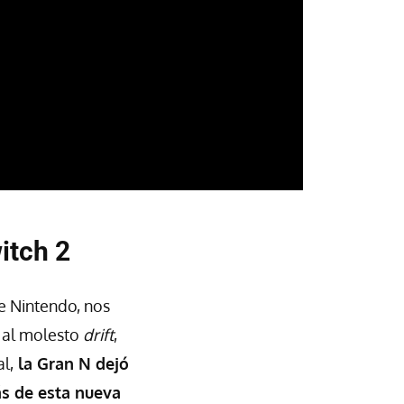
itch 2
de Nintendo, nos
 al molesto
drift
,
l,
la Gran N dejó
ás de esta nueva