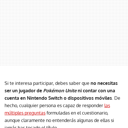
Si te interesa participar, debes saber que
no necesitas
ser un jugador de
Pokémon Unite
ni contar con una
cuenta en Nintendo Switch o dispositivos móviles
. De
hecho, cualquier persona es capaz de responder
las
múltiples preguntas
formuladas en el cuestionario,
aunque claramente no entenderás algunas de ellas si
jamás has tocado el título.