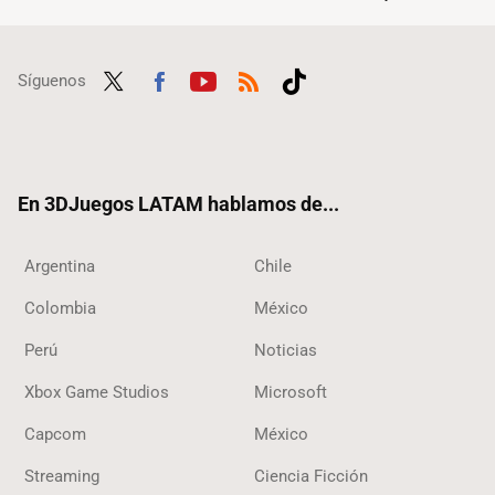
Síguenos
Twit
Fac
Yout
RSS
Tikt
ter
ebo
ube
ok
ok
En 3DJuegos LATAM hablamos de...
Argentina
Chile
Colombia
México
Perú
Noticias
Xbox Game Studios
Microsoft
Capcom
México
Streaming
Ciencia Ficción