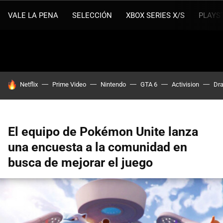
VALE LA PENA
SELECCIÓN
XBOX SERIES X/S
PLAYS
HOY SE HABLA DE
Netflix
Prime Video
Nintendo
GTA 6
Activision
Dra
El equipo de Pokémon Unite lanza
una encuesta a la comunidad en
busca de mejorar el juego