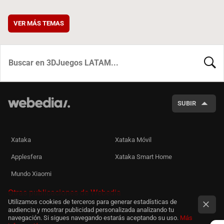
VER MÁS TEMAS
BUSCA
SUBIR
Xataka
Xataka Móvil
Applesfera
Xataka Smart Home
Mundo Xiaomi
Otras publicaciones de Webedia
Utilizamos cookies de terceros para generar estadísticas de
audiencia y mostrar publicidad personalizada analizando tu
navegación. Si sigues navegando estarás aceptando su uso.
Más