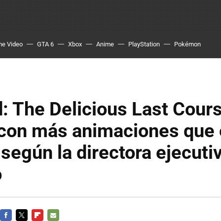
me Video
GTA 6
Xbox
Anime
PlayStation
Pokémon
: The Delicious Last Cour
 con más animaciones que 
, según la directora ejecuti
o