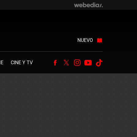
NUEVO
ME
CINE Y TV
Facebook
Twitter
Instagram
Youtube
Tiktok