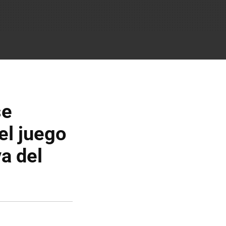
se
el juego
va del