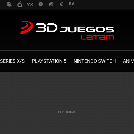
SERIES X/S
PLAYSTATION 5
NINTENDO SWITCH
ANI