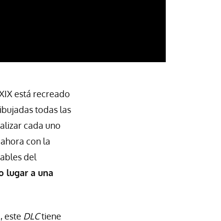
 XIX está recreado
ibujadas todas las
alizar cada uno
 ahora con la
sables del
o lugar a una
, este
DLC
tiene