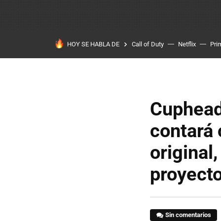
HOY SE HABLA DE
Call of Duty
Netflix
Pri
Cuphead
contará
original
proyect
Sin comentarios