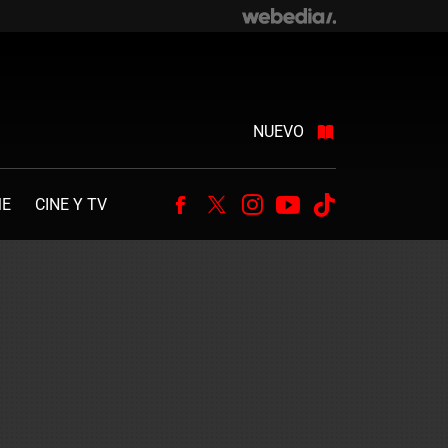
NUEVO
ME
CINE Y TV
Facebook
Twitter
Instagram
Youtube
Tiktok