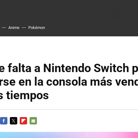
Anime
Pokémon
e falta a Nintendo Switch 
rse en la consola más ven
s tiempos
FACEBOOK
TWITTER
FLIPBOARD
E-
MAIL