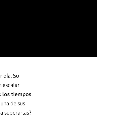
r día. Su
n escalar
 los tiempos.
 una de sus
ra superarlas?