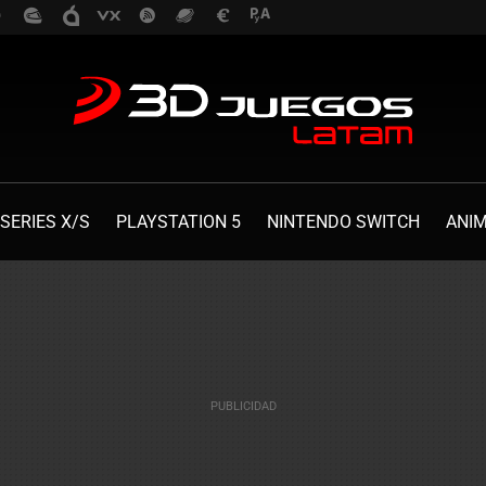
SERIES X/S
PLAYSTATION 5
NINTENDO SWITCH
ANI