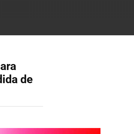
para
dida de