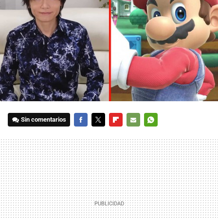
Sin comentarios
FACEBOOK
TWITTER
FLIPBOARD
E-
WHATSAPP
MAIL