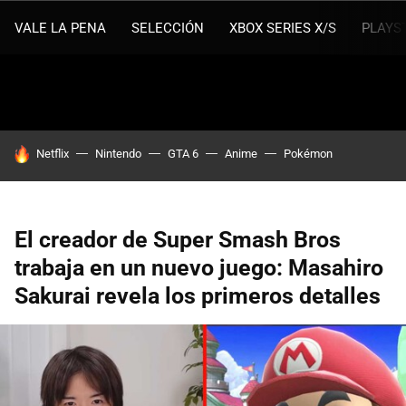
VALE LA PENA
SELECCIÓN
XBOX SERIES X/S
PLAYS
HOY SE HABLA DE
Netflix
Nintendo
GTA 6
Anime
Pokémon
El creador de Super Smash Bros
trabaja en un nuevo juego: Masahiro
Sakurai revela los primeros detalles