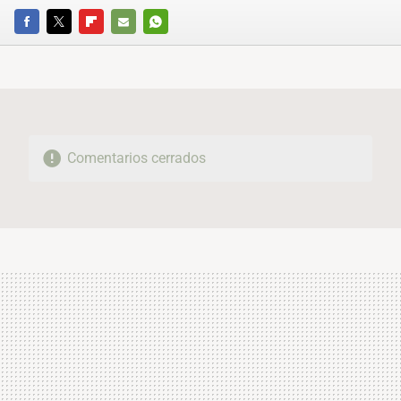
FACEBOOK
TWITTER
FLIPBOARD
E-
WHATSAPP
MAIL
Comentarios cerrados