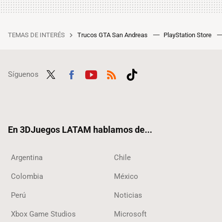
TEMAS DE INTERÉS
Trucos GTA San Andreas
PlayStation Store
Síguenos
Twit
Fac
Yout
RSS
Tikt
ter
ebo
ube
ok
ok
En 3DJuegos LATAM hablamos de...
Argentina
Chile
Colombia
México
Perú
Noticias
Xbox Game Studios
Microsoft