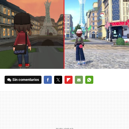
Sin comentarios
FACEBOOK
TWITTER
FLIPBOARD
E-
WHATSAPP
MAIL