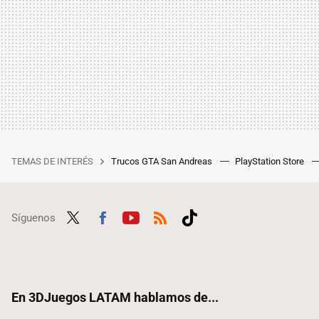
TEMAS DE INTERÉS
Trucos GTA San Andreas
PlayStation Store
Síguenos
Twit
Fac
Yout
RSS
Tikt
ter
ebo
ube
ok
ok
En 3DJuegos LATAM hablamos de...