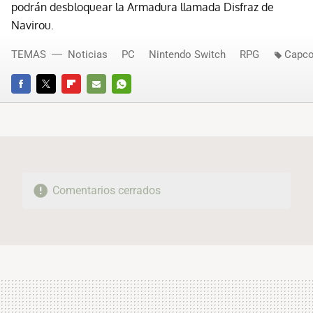
podrán desbloquear la Armadura llamada Disfraz de
Navirou.
TEMAS
Noticias
PC
Nintendo Switch
RPG
Capc
FACEBOOK
TWITTER
FLIPBOARD
E-
WHATSAPP
MAIL
Comentarios cerrados