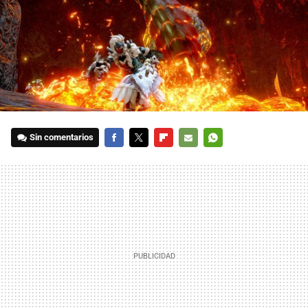
Sin comentarios
FACEBOOK
TWITTER
FLIPBOARD
E-
WHATSAPP
MAIL