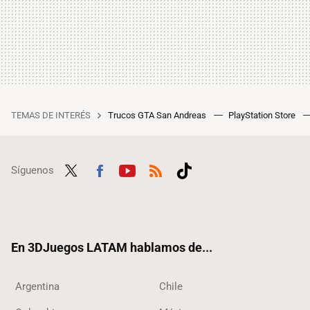
TEMAS DE INTERÉS
Trucos GTA San Andreas
PlayStation Store
Síguenos
Twit
Fac
Yout
RSS
Tikt
ter
ebo
ube
ok
ok
En 3DJuegos LATAM hablamos de...
Argentina
Chile