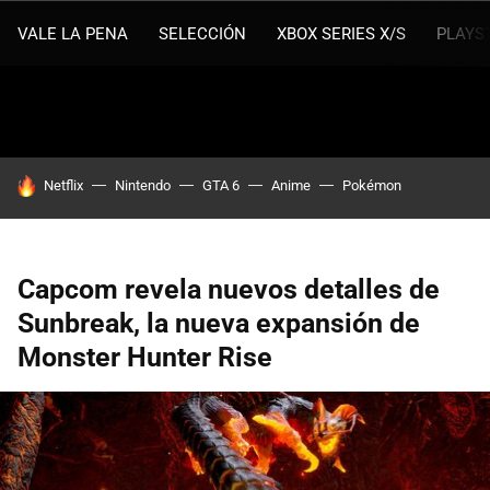
VALE LA PENA
SELECCIÓN
XBOX SERIES X/S
PLAYS
HOY SE HABLA DE
Netflix
Nintendo
GTA 6
Anime
Pokémon
Capcom revela nuevos detalles de
Sunbreak, la nueva expansión de
Monster Hunter Rise