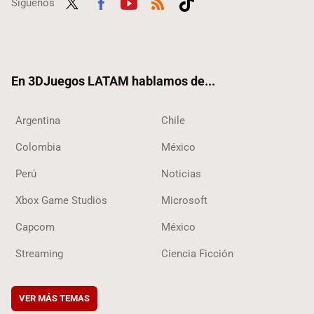
Síguenos
Twit
Fac
Yout
RSS
Tikt
ter
ebo
ube
ok
ok
En 3DJuegos LATAM hablamos de...
Argentina
Chile
Colombia
México
Perú
Noticias
Xbox Game Studios
Microsoft
Capcom
México
Streaming
Ciencia Ficción
VER MÁS TEMAS