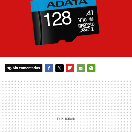
Sin comentarios
FACEBOOK
TWITTER
FLIPBOARD
E-
WHATSAPP
MAIL