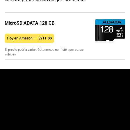
MicroSD ADATA 128 GB
Hoy en Amazon —
$
211.00
El precio podría variar. Obtenemos comisión por estos
enlaces