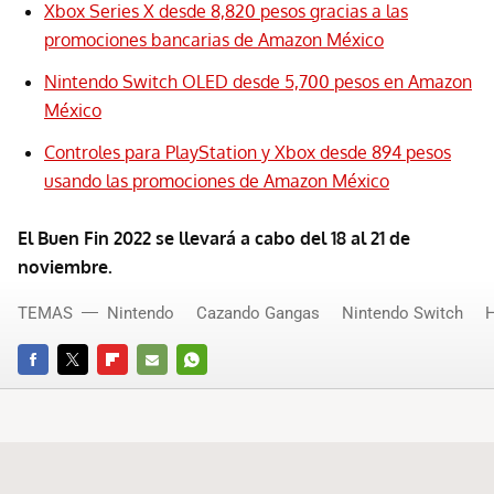
Xbox Series X desde 8,820 pesos gracias a las
promociones bancarias de Amazon México
Nintendo Switch OLED desde 5,700 pesos en Amazon
México
Controles para PlayStation y Xbox desde 894 pesos
usando las promociones de Amazon México
El Buen Fin 2022 se llevará a cabo del 18 al 21 de
noviembre.
TEMAS
Nintendo
Cazando Gangas
Nintendo Switch
H
FACEBOOK
TWITTER
FLIPBOARD
E-
WHATSAPP
MAIL