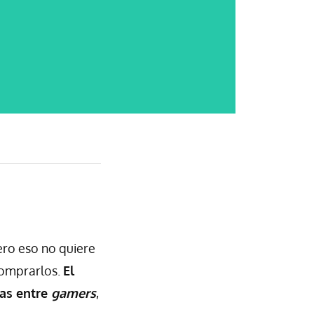
ero eso no quiere
comprarlos.
El
das entre
gamers
,