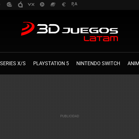
SERIES X/S
PLAYSTATION 5
NINTENDO SWITCH
ANI