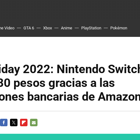
me Video
GTA 6
Xbox
Anime
PlayStation
Pokémon
iday 2022: Nintendo Switc
80 pesos gracias a las
ones bancarias de Amazo
FACEBOOK
TWITTER
FLIPBOARD
E-
MAIL