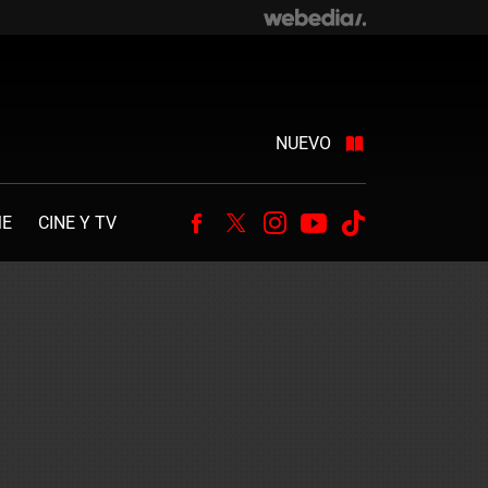
NUEVO
ME
CINE Y TV
Facebook
Twitter
Instagram
Youtube
Tiktok