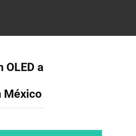
h OLED a
n México