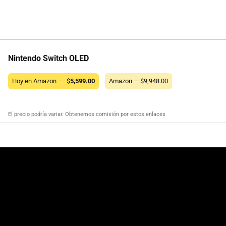
Nintendo Switch OLED
Hoy en Amazon —
$
5,599.00
Amazon — $9,948.00
El precio podría variar. Obtenemos comisión por estos enlaces