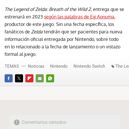
The Legend of Zelda: Breath of the Wild 2
, entrega que se
estrenará en 2023
según las palabras de Eiji Aonuma
,
productor de este juego. Sin una fecha específica, los
fanáticos de
Zelda
tendrán que ser pacientes para nueva
información oficial entregada por Nintendo, sobre todo
en lo relacionado a la fecha de lanzamiento o un vistazo
formal al juego.
TEMAS
Noticias
Nintendo
Nintendo Switch
The Le
FACEBOOK
TWITTER
FLIPBOARD
E-
WHATSAPP
MAIL
Comentarios cerrados