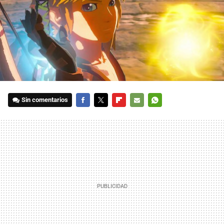
Sin comentarios
FACEBOOK
TWITTER
FLIPBOARD
E-
WHATSAPP
MAIL