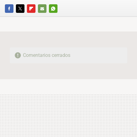
FACEBOOK
TWITTER
FLIPBOARD
E-
WHATSAPP
MAIL
Comentarios cerrados