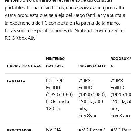
Nintendo su dominio
en el terreno de las consolas
portátiles. Lo hace sin filtros, con
hardware
de gama alta
y una propuesta que se aleja del juego familiar y apunta a
la experiencia de PC completa en la palma de la mano.
Estas son las especificaciones de Nintendo Switch 2 y las
ROG Xbox Ally:
NINTENDO
ROG XBOX 
CARACTERÍSTICAS
SWITCH 2
ROG XBOX ALLY
X
LCD 7.9",
7" IPS,
7" IPS,
PANTALLA
FullHD
FullHD
FullHD
(1920x1080),
(1920x1080),
(1920x10
HDR, hasta
120 Hz, 500
120 Hz, 5
120 Hz
nits,
nits,
FreeSync
FreeSync
NVIDIA
AMD Ryzen™
AMD Ryz
PROCESADOR