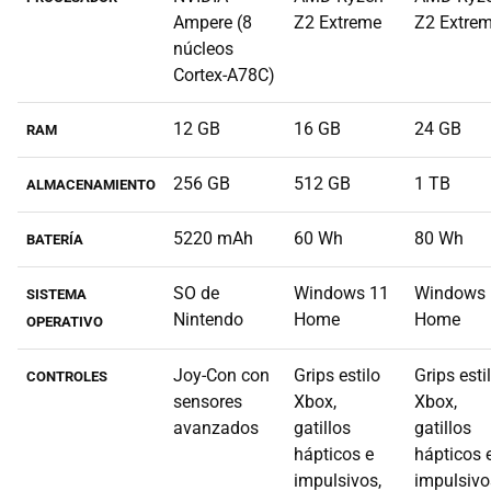
Ampere (8
Z2 Extreme
Z2 Extre
núcleos
Cortex-A78C)
12 GB
16 GB
24 GB
RAM
256 GB
512 GB
1 TB
ALMACENAMIENTO
5220 mAh
60 Wh
80 Wh
BATERÍA
SO de
Windows 11
Windows 
SISTEMA
Nintendo
Home
Home
OPERATIVO
Joy-Con con
Grips estilo
Grips esti
CONTROLES
sensores
Xbox,
Xbox,
avanzados
gatillos
gatillos
hápticos e
hápticos 
impulsivos,
impulsivo