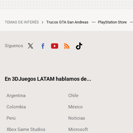
TEMAS DE INTERÉS
Trucos GTA San Andreas
PlayStation Store
Síguenos
Twit
Fac
Yout
RSS
Tikt
ter
ebo
ube
ok
ok
En 3DJuegos LATAM hablamos de...
Argentina
Chile
Colombia
México
Perú
Noticias
Xbox Game Studios
Microsoft