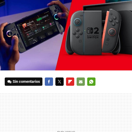
Sin comentarios
FACEBOOK
TWITTER
FLIPBOARD
E-
WHATSAPP
MAIL