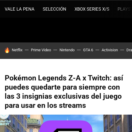
VALE LA PENA
SELECCIÓN
XBOX SERIES X/S
PLAYS
HOY SE HABLA DE
Netflix
Prime Video
Nintendo
GTA 6
Activision
Dra
Pokémon Legends Z-A x Twitch: así
puedes quedarte para siempre con
las 3 insignias exclusivas del juego
para usar en los streams