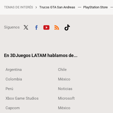
TEMAS DE INTERÉS
Trucos GTA San Andreas
PlayStation Store
Síguenos
Twit
Fac
Yout
RSS
Tikt
ter
ebo
ube
ok
ok
En 3DJuegos LATAM hablamos de...
Argentina
Chile
Colombia
México
Perú
Noticias
Xbox Game Studios
Microsoft
Capcom
México