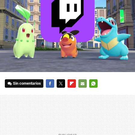
Sin comentarios
FACEBOOK
TWITTER
FLIPBOARD
E-
WHATSAPP
MAIL