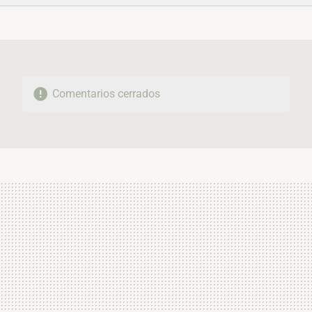
FACEBOOK
TWITTER
FLIPBOARD
E-
WHATSAPP
MAIL
Comentarios cerrados