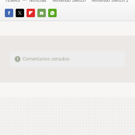
TEMAS
Noticias
Nintendo Switch
Nintendo Switch 2
FACEBOOK
TWITTER
FLIPBOARD
E-
WHATSAPP
MAIL
Comentarios cerrados