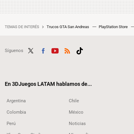
TEMAS DE INTERÉS
Trucos GTA San Andreas
PlayStation Store
Síguenos
Twit
Fac
Yout
RSS
Tikt
ter
ebo
ube
ok
ok
En 3DJuegos LATAM hablamos de...
Argentina
Chile
Colombia
México
Perú
Noticias