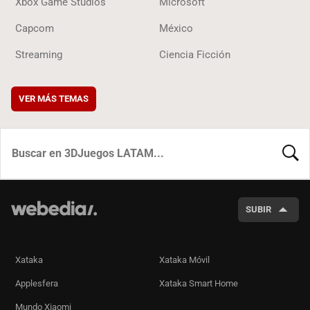
Xbox Game Studios
Microsoft
Capcom
México
Streaming
Ciencia Ficción
VER MÁS TEMAS
BUSCA
SUBIR
Xataka
Xataka Móvil
Applesfera
Xataka Smart Home
Mundo Xiaomi