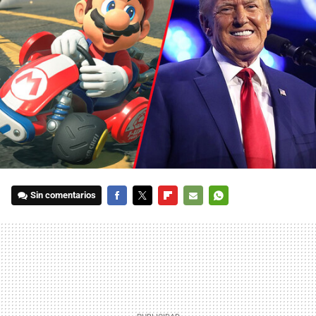
Sin comentarios
FACEBOOK
TWITTER
FLIPBOARD
E-
WHATSAPP
MAIL