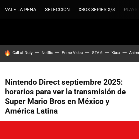
VALE LA PENA
SELECCIÓN
XBOX SERIES X/S
PLAYS
HOY SE HABLA DE
Call of Duty
Netflix
Prime Video
GTA 6
Xbox
Anim
Nintendo Direct septiembre 2025:
horarios para ver la transmisión de
Super Mario Bros en México y
América Latina