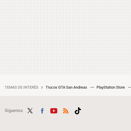
TEMAS DE INTERÉS
Trucos GTA San Andreas
PlayStation Store
Síguenos
Twit
Fac
Yout
RSS
Tikt
ter
ebo
ube
ok