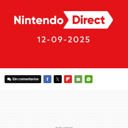
Sin comentarios
FACEBOOK
TWITTER
FLIPBOARD
E-
WHATSAPP
MAIL