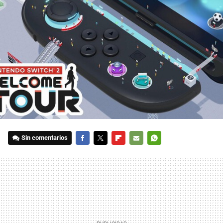
Sin comentarios
FACEBOOK
TWITTER
FLIPBOARD
E-
WHATSAPP
MAIL