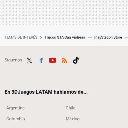
TEMAS DE INTERÉS
Trucos GTA San Andreas
PlayStation Store
Síguenos
Twit
Fac
Yout
RSS
Tikt
ter
ebo
ube
ok
ok
En 3DJuegos LATAM hablamos de...
Argentina
Chile
Colombia
México