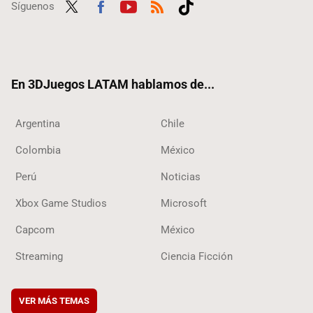
Síguenos
Twit
Fac
Yout
RSS
Tikt
ter
ebo
ube
ok
ok
En 3DJuegos LATAM hablamos de...
Argentina
Chile
Colombia
México
Perú
Noticias
Xbox Game Studios
Microsoft
Capcom
México
Streaming
Ciencia Ficción
VER MÁS TEMAS