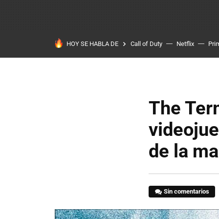
HOY SE HABLA DE
Call of Duty
Netflix
Pri
The Term
videojue
de la ma
Sin comentarios