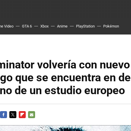
me Video
GTA 6
Xbox
Anime
PlayStation
Pokémon
inator volvería con nuevo
go que se encuentra en de
no de un estudio europeo
FACEBOOK
TWITTER
FLIPBOARD
E-
MAIL