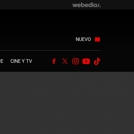
NUEVO
ME
CINE Y TV
Facebook
Twitter
Instagram
Youtube
Tiktok