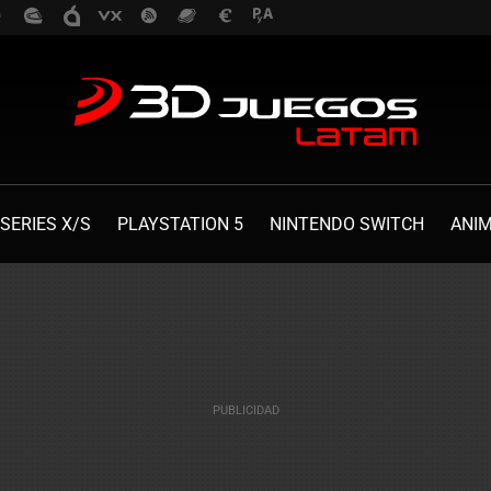
SERIES X/S
PLAYSTATION 5
NINTENDO SWITCH
ANI