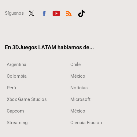
Síguenos
Twit
Fac
Yout
RSS
Tikt
ter
ebo
ube
ok
ok
En 3DJuegos LATAM hablamos de...
Argentina
Chile
Colombia
México
Perú
Noticias
Xbox Game Studios
Microsoft
Capcom
México
Streaming
Ciencia Ficción