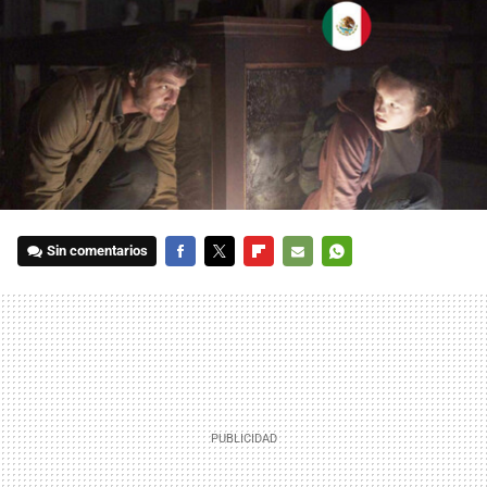
Sin comentarios
FACEBOOK
TWITTER
FLIPBOARD
E-
WHATSAPP
MAIL