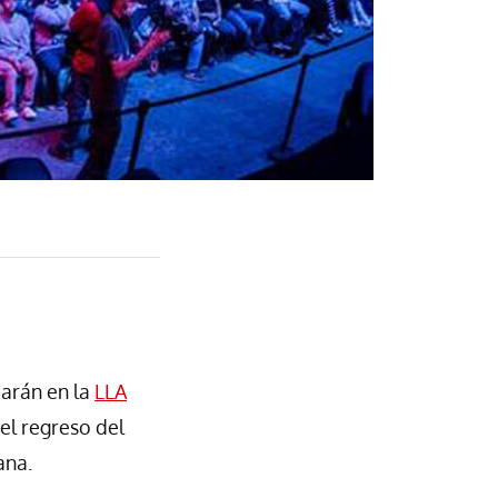
arán en la
LLA
el regreso del
ana.