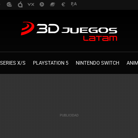
SERIES X/S
PLAYSTATION 5
NINTENDO SWITCH
ANI