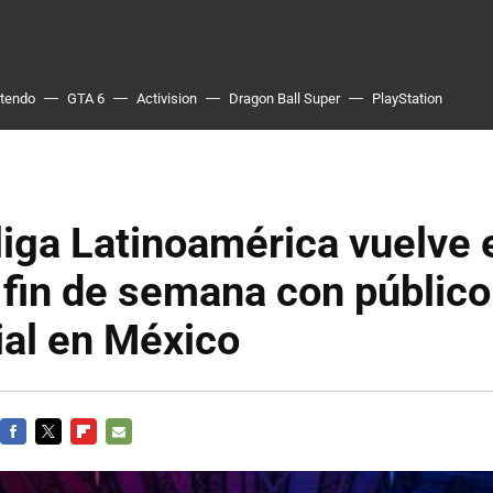
ntendo
GTA 6
Activision
Dragon Ball Super
PlayStation
liga Latinoamérica vuelve 
fin de semana con público
ial en México
FACEBOOK
TWITTER
FLIPBOARD
E-
MAIL