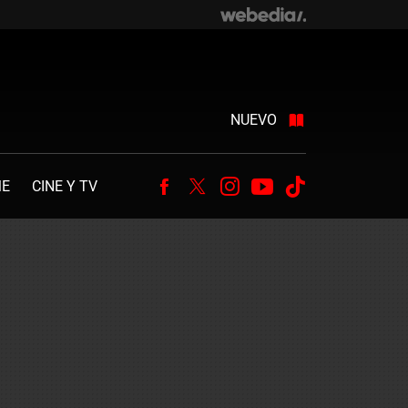
NUEVO
ME
CINE Y TV
Facebook
Twitter
Instagram
Youtube
Tiktok