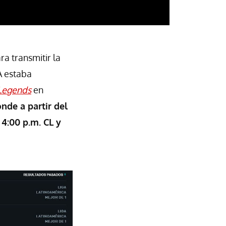
ra transmitir la
A estaba
Legends
en
nde a partir del
4:00 p.m. CL y