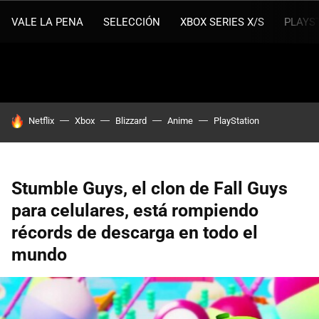
VALE LA PENA
SELECCIÓN
XBOX SERIES X/S
PLAYS
HOY SE HABLA DE
Netflix
Xbox
Blizzard
Anime
PlayStation
Stumble Guys, el clon de Fall Guys
para celulares, está rompiendo
récords de descarga en todo el
mundo