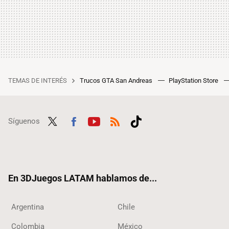
TEMAS DE INTERÉS
Trucos GTA San Andreas
PlayStation Store
Síguenos
Twit
Fac
Yout
RSS
Tikt
ter
ebo
ube
ok
ok
En 3DJuegos LATAM hablamos de...
Argentina
Chile
Colombia
México