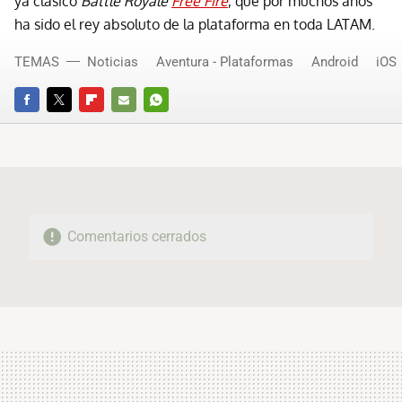
ya clásico
Battle Royale
Free Fire
, que por muchos años
ha sido el rey absoluto de la plataforma en toda LATAM.
TEMAS
Noticias
Aventura - Plataformas
Android
iOS
FACEBOOK
TWITTER
FLIPBOARD
E-
WHATSAPP
MAIL
Comentarios cerrados