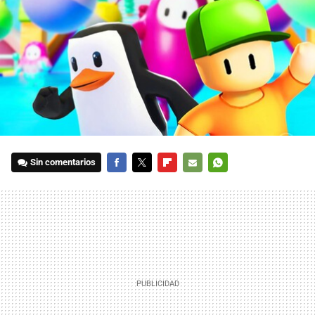
Sin comentarios
FACEBOOK
TWITTER
FLIPBOARD
E-
WHATSAPP
MAIL